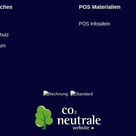
iches
POS Materialien
POS Infotafeln
hutz
sum