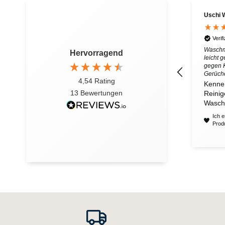
Uschi 
Verif
Waschm
Hervorragend
leicht 
gegen K
Gerüch
4,54
Rating
Kenne
13
Bewertungen
Reinig
Wasch
Ich 
Prod