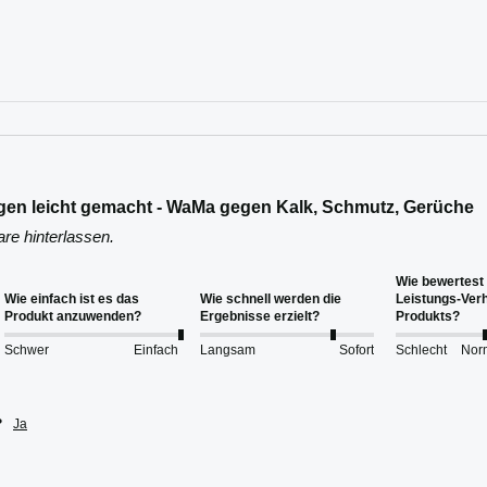
en leicht gemacht - WaMa gegen Kalk, Schmutz, Gerüche
e hinterlassen.
Wie bewertest 
Wie einfach ist es das
Wie schnell werden die
Leistungs-Verh
Produkt anzuwenden?
Ergebnisse erzielt?
Produkts?
Schwer
Einfach
Langsam
Sofort
Schlecht
Nor
?
Ja