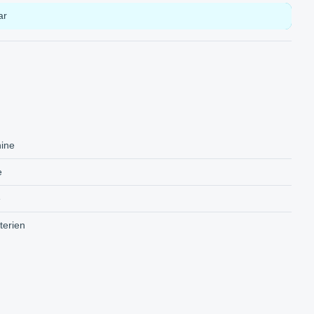
ar
ine
e
e
terien