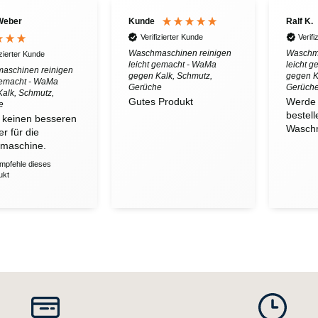
Weber
Kunde
Ralf K.
Verifizierter Kunde
Verifi
Waschmaschinen reinigen
Waschma
izierter Kunde
leicht gemacht - WaMa
leicht 
aschinen reinigen
gegen Kalk, Schmutz,
gegen K
gemacht - WaMa
Gerüche
Gerüch
alk, Schmutz,
Gutes Produkt
Werde 
e
bestell
 keinen besseren
Waschm
er für die
maschine.
empfehle dieses
ukt